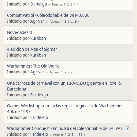
Iniciado por
Damalga
1
2
3
4
Páginas
Combat Patrol - Coleccionable de WH40.000
Iniciado por
Agrivar
1
2
3
...
9
Páginas
Novedades!!!
Iniciado por
kurkban
4 edicion de Age of Sigmar
Iniciado por
kurkban
Warhammer: The Old World
Iniciado por
Agrivar
1
2
3
Páginas
Una carroza de carnaval con un TIRÁNIDO gigante en Torelló,
Barcelona
Iniciado por
Fardelejo
Games Workshop reedita las reglas originales de Warhammer
40k de 1987
Iniciado por
Fardelejo
Warhammer Conquest - En busca del coleccionable de SALVAT
Iniciado por
Fardelejo
1
2
3
...
69
Páginas