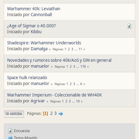
Warhammer 40k: Leviathan
Iniciado por
Cannonball
¿Age of Sigmar o 40.000?
Iniciado por
Kibbu
Shadespire: Warhammer Underworlds
Iniciado por
Damalga
1
2
3
...
11
Páginas
Novedades y rumores sobre 40k/AoS y GW en general
Iniciado por
manuelor
1
2
3
...
176
Páginas
Space hulk relanzado
Iniciado por
manuelor
1
2
3
...
6
Páginas
Warhammer Imperium - Coleccionable de WH40K
Iniciado por
Agrivar
1
2
3
...
10
Páginas
2
3
Páginas
1
IR ARRIBA
Encuesta
Tema Movido