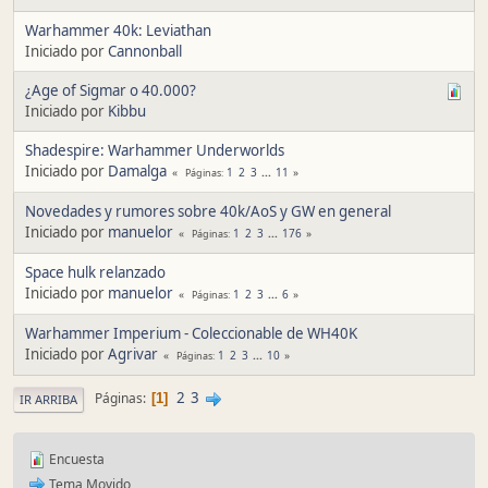
Warhammer 40k: Leviathan
Iniciado por
Cannonball
¿Age of Sigmar o 40.000?
Iniciado por
Kibbu
Shadespire: Warhammer Underworlds
Iniciado por
Damalga
1
2
3
...
11
Páginas
Novedades y rumores sobre 40k/AoS y GW en general
Iniciado por
manuelor
1
2
3
...
176
Páginas
Space hulk relanzado
Iniciado por
manuelor
1
2
3
...
6
Páginas
Warhammer Imperium - Coleccionable de WH40K
Iniciado por
Agrivar
1
2
3
...
10
Páginas
2
3
Páginas
1
IR ARRIBA
Encuesta
Tema Movido