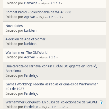
Iniciado por
Damalga
1
2
3
4
Páginas
Combat Patrol - Coleccionable de WH40.000
Iniciado por
Agrivar
1
2
3
...
9
Páginas
Novedades!!!
Iniciado por
kurkban
4 edicion de Age of Sigmar
Iniciado por
kurkban
Warhammer: The Old World
Iniciado por
Agrivar
1
2
3
Páginas
Una carroza de carnaval con un TIRÁNIDO gigante en Torelló,
Barcelona
Iniciado por
Fardelejo
Games Workshop reedita las reglas originales de Warhammer
40k de 1987
Iniciado por
Fardelejo
Warhammer Conquest - En busca del coleccionable de SALVAT
Iniciado por
Fardelejo
1
2
3
...
69
Páginas