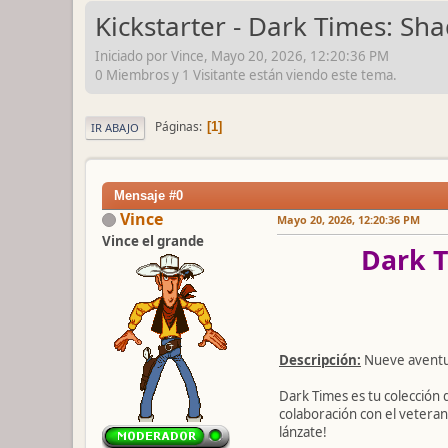
Kickstarter - Dark Times: S
Iniciado por Vince, Mayo 20, 2026, 12:20:36 PM
0 Miembros y 1 Visitante están viendo este tema.
Páginas
1
IR ABAJO
Mensaje #0
Vince
Mayo 20, 2026, 12:20:36 PM
Vince el grande
Dark T
Descripción:
Nueve aventur
Dark Times es tu colección
colaboración con el vetera
lánzate!