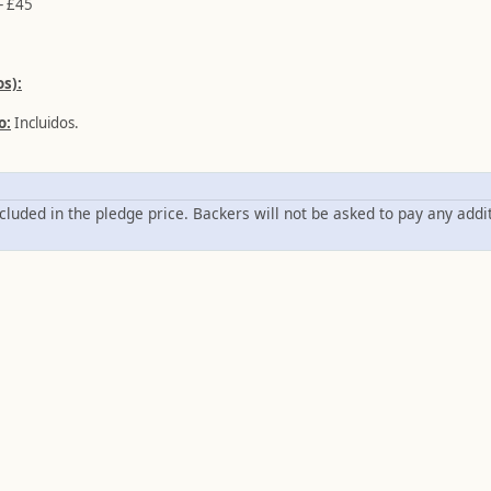
— £45
s):
o:
Incluidos.
ncluded in the pledge price. Backers will not be asked to pay any addi