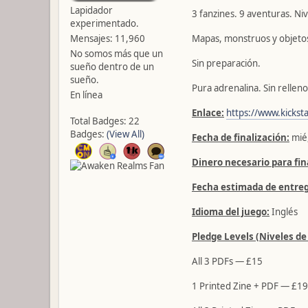
Lapidador
3 fanzines. 9 aventuras. Niv
experimentado.
Mensajes: 11,960
Mapas, monstruos y objeto
No somos más que un
Sin preparación.
sueño dentro de un
sueño.
Pura adrenalina. Sin relleno
En línea
Enlace:
https://www.kickst
Total Badges: 22
Badges:
(View All)
Fecha de finalización:
mié,
Dinero necesario para fin
Fecha estimada de entreg
Idioma del juego:
Inglés
Pledge Levels (Niveles de
All 3 PDFs — £15
1 Printed Zine + PDF — £19