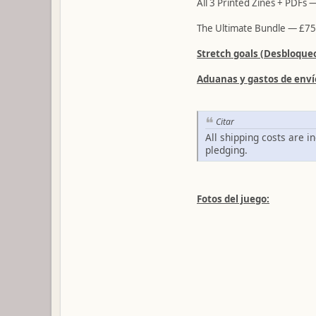
All 3 Printed Zines + PDFs 
The Ultimate Bundle — £75
Stretch goals (Desbloqueo
Aduanas y gastos de enví
Citar
All shipping costs are i
pledging.
Fotos del juego: