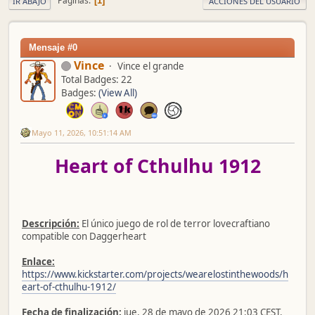
Páginas
1
IR ABAJO
ACCIONES DEL USUARIO
Mensaje #0
Vince
Vince el grande
Total Badges: 22
Badges:
(View All)
Mayo 11, 2026, 10:51:14 AM
Heart of Cthulhu 1912
Descripción:
El único juego de rol de terror lovecraftiano
compatible con Daggerheart
Enlace:
https://www.kickstarter.com/projects/wearelostinthewoods/h
eart-of-cthulhu-1912/
Fecha de finalización:
jue, 28 de mayo de 2026 21:03 CEST.