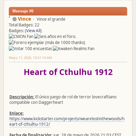
Mensaje #0
Vince
Vince el grande
Total Badges: 22
Badges:
(View All)
Mayo 11, 2026, 10:51:14 AM
Heart of Cthulhu 1912
Descripción:
El único juego de rol de terror lovecraftiano
compatible con Daggerheart
Enlace:
https://www.kickstarter.com/projects/wearelostinthewoods/h
eart-of-cthulhu-1912/
Fecha de finalización:
jue, 28 de mayo de 2026 21:03 CEST.