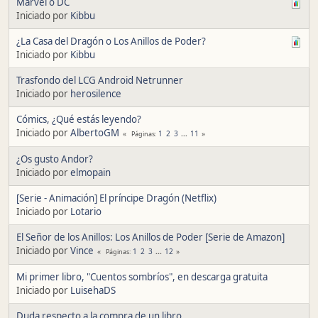
Marvel o DC
Iniciado por
Kibbu
¿La Casa del Dragón o Los Anillos de Poder?
Iniciado por
Kibbu
Trasfondo del LCG Android Netrunner
Iniciado por
herosilence
Cómics, ¿Qué estás leyendo?
Iniciado por
AlbertoGM
1
2
3
...
11
Páginas
¿Os gusto Andor?
Iniciado por
elmopain
[Serie - Animación] El príncipe Dragón (Netflix)
Iniciado por
Lotario
El Señor de los Anillos: Los Anillos de Poder [Serie de Amazon]
Iniciado por
Vince
1
2
3
...
12
Páginas
Mi primer libro, "Cuentos sombríos", en descarga gratuita
Iniciado por
LuisehaDS
Duda respecto a la compra de un libro.