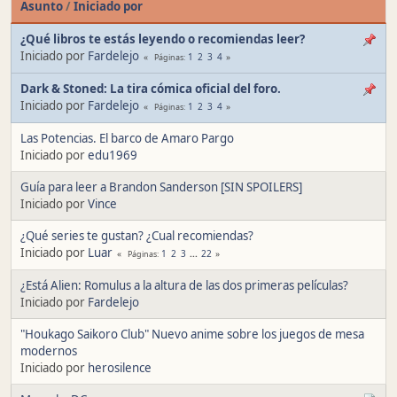
Asunto
/
Iniciado por
¿Qué libros te estás leyendo o recomiendas leer?
Iniciado por
Fardelejo
1
2
3
4
Páginas
Dark & Stoned: La tira cómica oficial del foro.
Iniciado por
Fardelejo
1
2
3
4
Páginas
Las Potencias. El barco de Amaro Pargo
Iniciado por
edu1969
Guía para leer a Brandon Sanderson [SIN SPOILERS]
Iniciado por
Vince
¿Qué series te gustan? ¿Cual recomiendas?
Iniciado por
Luar
1
2
3
...
22
Páginas
¿Está Alien: Romulus a la altura de las dos primeras películas?
Iniciado por
Fardelejo
"Houkago Saikoro Club" Nuevo anime sobre los juegos de mesa
modernos
Iniciado por
herosilence