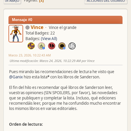
Páginas
1
IR ABAJO
ACCIONES DEL USUARIO
Mensaje #0
Vince
Vince el grande
Total Badges: 22
Badges:
(View All)
Marzo 23, 2026, 10:22:43 AM
Ultima modificación
: Marzo 24, 2026, 10:22:29 AM por Vince
Pues mirando las recomendaciones de lectura he visto que
@Ganix
hizo esta lista
*
con los libros de Sanderson.
El fin del hilo es recomendar qué libros de Sanderson leer,
vuestras opiniones (SIN SPOILERS, por favor), las novedades
que se publiquen y completar la lista. Incluso, qué ediciones
recomendáis leer, porque me ha confundido mucho encontrar
los mismos libros en varias editoriales.
Orden de lectura: