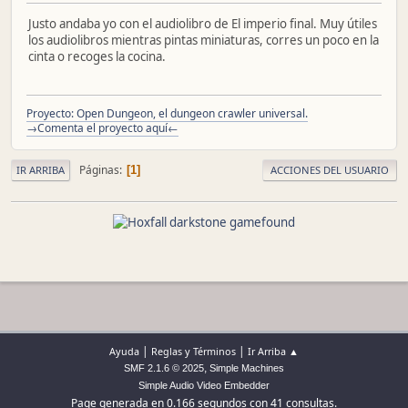
Justo andaba yo con el audiolibro de El imperio final. Muy útiles
los audiolibros mientras pintas miniaturas, corres un poco en la
cinta o recoges la cocina.
Proyecto: Open Dungeon, el dungeon crawler universal.
→Comenta el proyecto aquí←
Páginas
1
IR ARRIBA
ACCIONES DEL USUARIO
|
|
Ayuda
Reglas y Términos
Ir Arriba ▲
,
SMF 2.1.6 © 2025
Simple Machines
Simple Audio Video Embedder
Page generada en 0.166 segundos con 41 consultas.