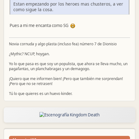
Estan empezando por los heroes mas chusteros, a ver
como sigue la cosa.
Pues a mi me encanta como SG
Novia cornuda y algo plasta (incluso fea) número 7 de Dionisio
¿Mythic? NCUP, hoygan.
Yo lo que pasa es que soy un populista, que ahora se lleva mucho, un
pagafantas, un planchabragas y un demagogo.
¡Quiero que me informen bien! ¡Pero que también me sorprendan!
¡Pero que no se retrasen!
Tú lo que quieres es un huevo kinder.