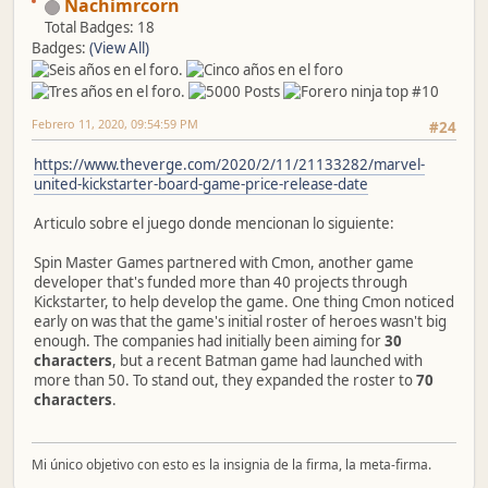
Nachimrcorn
Total Badges: 18
Badges:
(View All)
Febrero 11, 2020, 09:54:59 PM
#24
https://www.theverge.com/2020/2/11/21133282/marvel-
united-kickstarter-board-game-price-release-date
Articulo sobre el juego donde mencionan lo siguiente:
Spin Master Games partnered with Cmon, another game
developer that's funded more than 40 projects through
Kickstarter, to help develop the game. One thing Cmon noticed
early on was that the game's initial roster of heroes wasn't big
enough. The companies had initially been aiming for
30
characters
, but a recent Batman game had launched with
more than 50. To stand out, they expanded the roster to
70
characters
.
Mi único objetivo con esto es la insignia de la firma, la meta-firma.