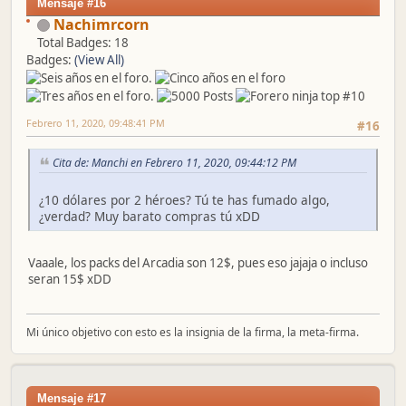
Mensaje #16
Nachimrcorn
Total Badges: 18
Badges:
(View All)
Febrero 11, 2020, 09:48:41 PM
#16
Cita de: Manchi en Febrero 11, 2020, 09:44:12 PM
¿10 dólares por 2 héroes? Tú te has fumado algo,
¿verdad? Muy barato compras tú xDD
Vaaale, los packs del Arcadia son 12$, pues eso jajaja o incluso
seran 15$ xDD
Mi único objetivo con esto es la insignia de la firma, la meta-firma.
Mensaje #17