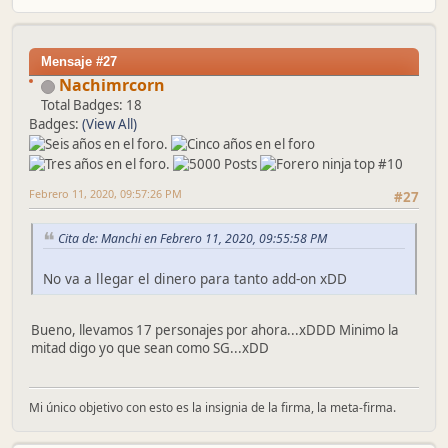
Mensaje #27
Nachimrcorn
Total Badges: 18
Badges:
(View All)
Febrero 11, 2020, 09:57:26 PM
#27
Cita de: Manchi en Febrero 11, 2020, 09:55:58 PM
No va a llegar el dinero para tanto add-on xDD
Bueno, llevamos 17 personajes por ahora...xDDD Minimo la
mitad digo yo que sean como SG...xDD
Mi único objetivo con esto es la insignia de la firma, la meta-firma.