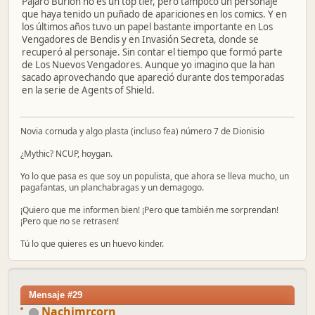
Pajaro Burlón no es un top tier, pero tampoco un personaje
que haya tenido un puñado de apariciones en los comics. Y en
los últimos años tuvo un papel bastante importante en Los
Vengadores de Bendis y en Invasión Secreta, donde se
recuperó al personaje. Sin contar el tiempo que formó parte
de Los Nuevos Vengadores. Aunque yo imagino que la han
sacado aprovechando que apareció durante dos temporadas
en la serie de Agents of Shield.
Novia cornuda y algo plasta (incluso fea) número 7 de Dionisio
¿Mythic? NCUP, hoygan.
Yo lo que pasa es que soy un populista, que ahora se lleva mucho, un
pagafantas, un planchabragas y un demagogo.
¡Quiero que me informen bien! ¡Pero que también me sorprendan!
¡Pero que no se retrasen!
Tú lo que quieres es un huevo kinder.
Mensaje #29
Nachimrcorn