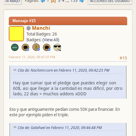
1
3
4
...
153
Páginas
2
IR ABAJO
ACCIONES DEL USUARIO
Mensaje #15
Manchi
Total Badges: 26
Badges:
(View All)
Febrero 11, 2020, 09:47:37 PM
#15
Cita de: Nachimrcorn en Febrero 11, 2020, 09:42:25 PM
Hay que sumar que el pledge que puedes elegir son
60$, asi que llegar a la cantidad es mas dificil, por otro
lado, 22 dias = muchos addons xDDD
Eso y que antiguamente pedían como 50K para financiar. En
este por ejemplo piden el triple.
Cita de: Galahael en Febrero 11, 2020, 09:46:48 PM