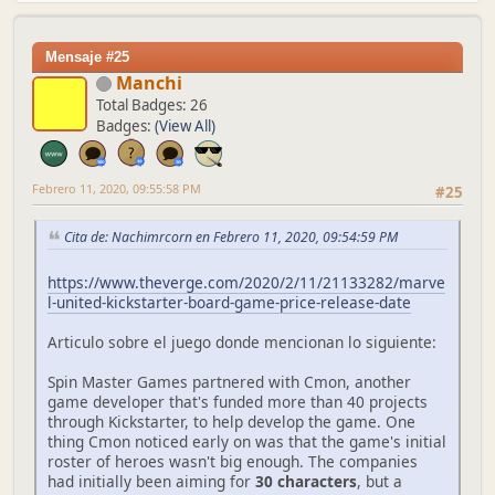
Mensaje #25
Manchi
Total Badges: 26
Badges:
(View All)
Febrero 11, 2020, 09:55:58 PM
#25
Cita de: Nachimrcorn en Febrero 11, 2020, 09:54:59 PM
https://www.theverge.com/2020/2/11/21133282/marve
l-united-kickstarter-board-game-price-release-date
Articulo sobre el juego donde mencionan lo siguiente:
Spin Master Games partnered with Cmon, another
game developer that's funded more than 40 projects
through Kickstarter, to help develop the game. One
thing Cmon noticed early on was that the game's initial
roster of heroes wasn't big enough. The companies
had initially been aiming for
30 characters
, but a