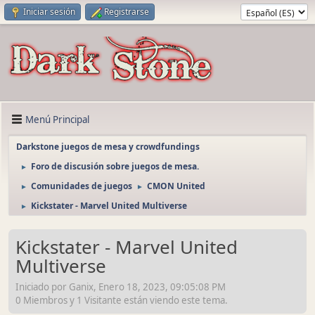
Iniciar sesión
Registrarse
Menú Principal
Darkstone juegos de mesa y crowdfundings
Foro de discusión sobre juegos de mesa.
►
Comunidades de juegos
CMON United
►
►
Kickstater - Marvel United Multiverse
►
Kickstater - Marvel United
Multiverse
Iniciado por Ganix, Enero 18, 2023, 09:05:08 PM
0 Miembros y 1 Visitante están viendo este tema.