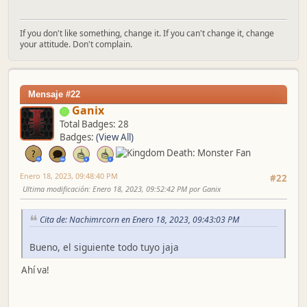
If you don't like something, change it. If you can't change it, change
your attitude. Don't complain.
Mensaje #22
Ganix
Total Badges: 28
Badges:
(View All)
Enero 18, 2023, 09:48:40 PM
#22
Ultima modificación
: Enero 18, 2023, 09:52:42 PM por Ganix
Cita de: Nachimrcorn en Enero 18, 2023, 09:43:03 PM
Bueno, el siguiente todo tuyo jaja
Ahí va!