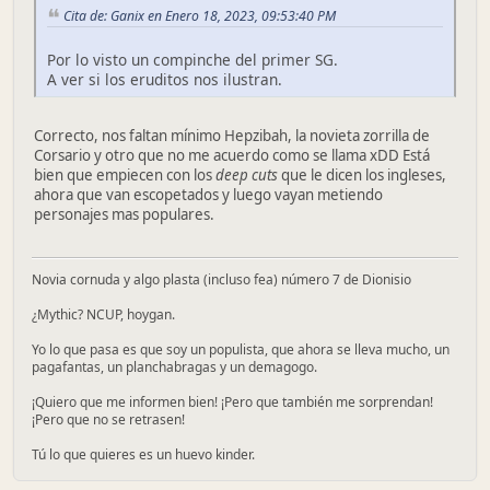
Cita de: Ganix en Enero 18, 2023, 09:53:40 PM
Por lo visto un compinche del primer SG.
A ver si los eruditos nos ilustran.
Correcto, nos faltan mínimo Hepzibah, la novieta zorrilla de
Corsario y otro que no me acuerdo como se llama xDD Está
bien que empiecen con los
deep cuts
que le dicen los ingleses,
ahora que van escopetados y luego vayan metiendo
personajes mas populares.
Novia cornuda y algo plasta (incluso fea) número 7 de Dionisio
¿Mythic? NCUP, hoygan.
Yo lo que pasa es que soy un populista, que ahora se lleva mucho, un
pagafantas, un planchabragas y un demagogo.
¡Quiero que me informen bien! ¡Pero que también me sorprendan!
¡Pero que no se retrasen!
Tú lo que quieres es un huevo kinder.