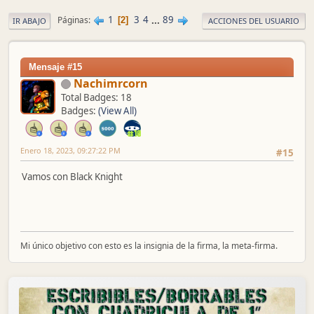
1
3
4
...
89
Páginas
2
IR ABAJO
ACCIONES DEL USUARIO
Mensaje #15
Nachimrcorn
Total Badges: 18
Badges:
(View All)
Enero 18, 2023, 09:27:22 PM
#15
Vamos con Black Knight
Mi único objetivo con esto es la insignia de la firma, la meta-firma.