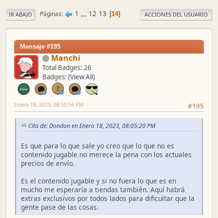
1
...
12
13
Páginas
14
IR ABAJO
ACCIONES DEL USUARIO
Mensaje #195
Manchi
Total Badges: 26
Badges:
(View All)
Enero 18, 2023, 08:50:54 PM
#195
Cita de: Dondon en Enero 18, 2023, 08:05:20 PM
Es que para lo que sale yo creo que lo que no es
contenido jugable no merece la pena con los actuales
precios de envío.
Es el contenido jugable y si no fuera lo que es en
mucho me esperaría a tiendas también. Aquí habrá
extras exclusivos por todos lados para dificultar que la
gente pase de las cosas.