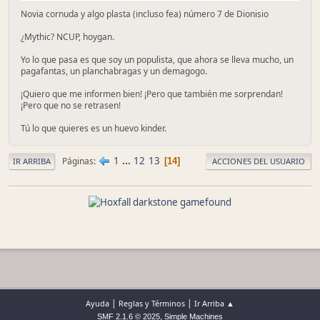
Novia cornuda y algo plasta (incluso fea) número 7 de Dionisio
¿Mythic? NCUP, hoygan.
Yo lo que pasa es que soy un populista, que ahora se lleva mucho, un
pagafantas, un planchabragas y un demagogo.
¡Quiero que me informen bien! ¡Pero que también me sorprendan!
¡Pero que no se retrasen!
Tú lo que quieres es un huevo kinder.
1
...
12
13
Páginas
14
IR ARRIBA
ACCIONES DEL USUARIO
|
|
Ayuda
Reglas y Términos
Ir Arriba ▲
,
SMF 2.1.6 © 2025
Simple Machines