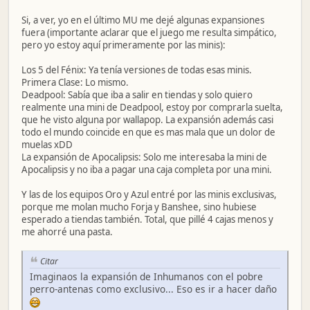
Si, a ver, yo en el último MU me dejé algunas expansiones
fuera (importante aclarar que el juego me resulta simpático,
pero yo estoy aquí primeramente por las minis):
Los 5 del Fénix: Ya tenía versiones de todas esas minis.
Primera Clase: Lo mismo.
Deadpool: Sabía que iba a salir en tiendas y solo quiero
realmente una mini de Deadpool, estoy por comprarla suelta,
que he visto alguna por wallapop. La expansión además casi
todo el mundo coincide en que es mas mala que un dolor de
muelas xDD
La expansión de Apocalipsis: Solo me interesaba la mini de
Apocalipsis y no iba a pagar una caja completa por una mini.
Y las de los equipos Oro y Azul entré por las minis exclusivas,
porque me molan mucho Forja y Banshee, sino hubiese
esperado a tiendas también. Total, que pillé 4 cajas menos y
me ahorré una pasta.
Citar
Imaginaos la expansión de Inhumanos con el pobre
perro-antenas como exclusivo... Eso es ir a hacer daño