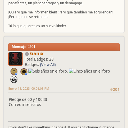
pagafantas, un planchabragas y un demagogo.
¡Quiero que me informen bien! ¡Pero que también me sorprendan!
¡Pero que no se retrasen!
Tú lo que quieres es un huevo kinder.
Mensaje #201
Ganix
Total Badges: 28
Badges:
(View All)
Enero 18, 2023, 09:01:03 PM
#201
Pledge de 60 y 100!!!!
Corred insensatos
If you don't like something, change it. If you can't change it, change