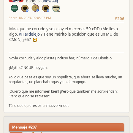
Badges:
(View All)
Enero 18, 2023, 09:05:07 PM
#206
Mira que he corrido y solo soy el mecenas 59 xDD ¿Me llevo
algo,
@Fardelejo
? Tiene mérito la posición que es un MU de
CMoN, ¿eh?
Novia cornuda y algo plasta (incluso fea) número 7 de Dionisio
¿Mythic? NCUP, hoygan.
Yo lo que pasa es que soy un populista, que ahora se lleva mucho, un
pagafantas, un planchabragas y un demagogo.
¡Quiero que me informen bien! ¡Pero que también me sorprendan!
¡Pero que no se retrasen!
Tú lo que quieres es un huevo kinder.
Mensaje #207