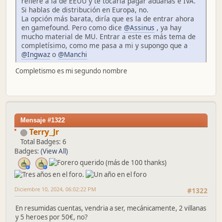
refiere a la de EEUU y te tocaría pagar aduanas e IVA.
Si hablas de distribución en Europa, no.
La opción más barata, diría que es la de entrar ahora
en gamefound. Pero como dice
@Assinus
, ya hay
mucho material de MU. Entrar a este es más tema de
completísimo, como me pasa a mi y supongo que a
@Ingwaz
o
@Manchi
Completismo es mi segundo nombre
Mensaje #1322
Terry_Jr
Total Badges: 6
Badges:
(View All)
Diciembre 10, 2024, 06:02:22 PM
#1322
En resumidas cuentas, vendria a ser, mecánicamente, 2 villanas
y 5 heroes por 50€, no?