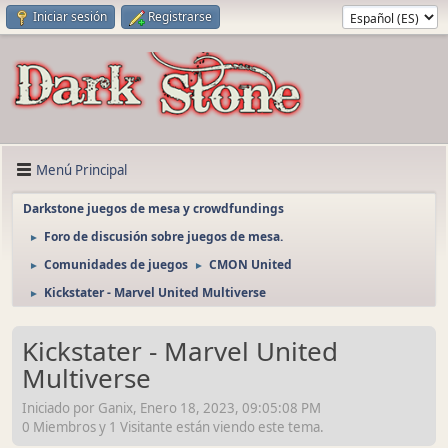
Iniciar sesión
Registrarse
Menú Principal
Darkstone juegos de mesa y crowdfundings
Foro de discusión sobre juegos de mesa.
►
Comunidades de juegos
CMON United
►
►
Kickstater - Marvel United Multiverse
►
Kickstater - Marvel United
Multiverse
Iniciado por Ganix, Enero 18, 2023, 09:05:08 PM
0 Miembros y 1 Visitante están viendo este tema.