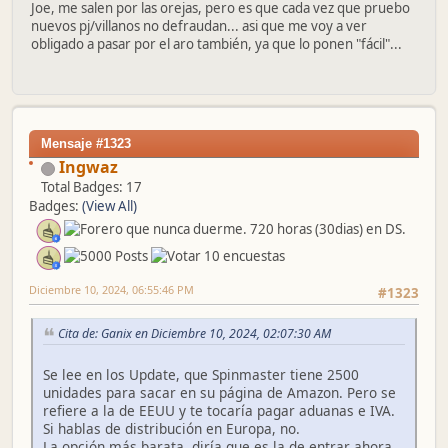
Joe, me salen por las orejas, pero es que cada vez que pruebo
nuevos pj/villanos no defraudan... asi que me voy a ver
obligado a pasar por el aro también, ya que lo ponen "fácil"...
Mensaje #1323
Ingwaz
Total Badges: 17
Badges:
(View All)
Diciembre 10, 2024, 06:55:46 PM
#1323
Cita de: Ganix en Diciembre 10, 2024, 02:07:30 AM
Se lee en los Update, que Spinmaster tiene 2500
unidades para sacar en su página de Amazon. Pero se
refiere a la de EEUU y te tocaría pagar aduanas e IVA.
Si hablas de distribución en Europa, no.
La opción más barata, diría que es la de entrar ahora