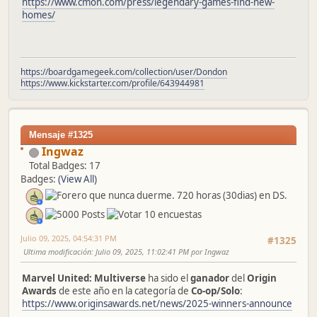
https://www.cmon.com/press/legendary-games-find-new-
homes/
https://boardgamegeek.com/collection/user/Dondon
https://www.kickstarter.com/profile/643944981
Mensaje #1325
Ingwaz
Total Badges: 17
Badges:
(View All)
Julio 09, 2025, 04:54:31 PM
#1325
Ultima modificación
: Julio 09, 2025, 11:02:41 PM por Ingwaz
Marvel United: Multiverse
ha sido el
ganador
del
Origin
Awards
de este año en la categoría de
Co-op/Solo
:
https://www.originsawards.net/news/2025-winners-announce