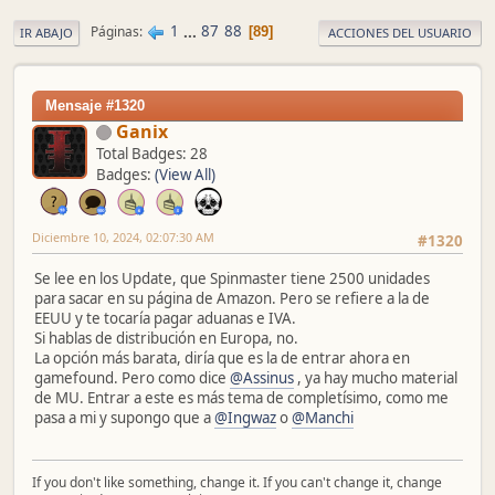
1
...
87
88
Páginas
89
IR ABAJO
ACCIONES DEL USUARIO
Mensaje #1320
Ganix
Total Badges: 28
Badges:
(View All)
Diciembre 10, 2024, 02:07:30 AM
#1320
Se lee en los Update, que Spinmaster tiene 2500 unidades
para sacar en su página de Amazon. Pero se refiere a la de
EEUU y te tocaría pagar aduanas e IVA.
Si hablas de distribución en Europa, no.
La opción más barata, diría que es la de entrar ahora en
gamefound. Pero como dice
@Assinus
, ya hay mucho material
de MU. Entrar a este es más tema de completísimo, como me
pasa a mi y supongo que a
@Ingwaz
o
@Manchi
If you don't like something, change it. If you can't change it, change