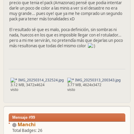
precio que tenia el pack (Amazonas) pensé que podia intentar
darle un poco de color a las minis a ver si el desastre no era
muy grande... pues oye! que ya me he comprado un segundo
pack para tener más tonalidades xD
El resultado sé que es malo, poca definición, sin sombras ni
nada, huecos en los que es imposible llegar con el rotulador...
pero a mi me servirán, no pretendía más que dejarlas un poco
más resultonas que todas del mismo color
IMG_20250314_232524.jpg
IMG_20250313_200343.jpg
3.12 MB, 3472x4624
3.77 MB, 4624x3472
visto
visto
Mensaje #99
Manchi
Total Badges: 26