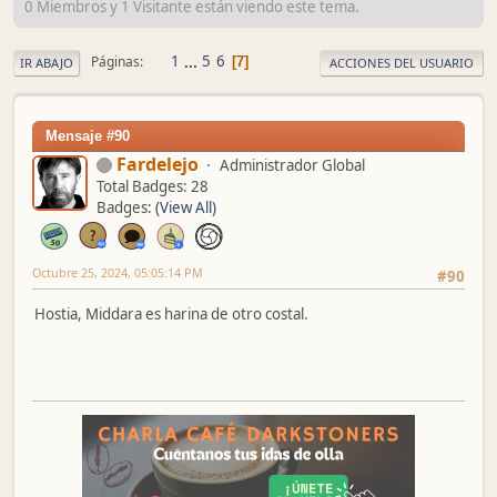
0 Miembros y 1 Visitante están viendo este tema.
1
...
5
6
Páginas
7
IR ABAJO
ACCIONES DEL USUARIO
Mensaje #90
Fardelejo
Administrador Global
Total Badges: 28
Badges:
(View All)
Octubre 25, 2024, 05:05:14 PM
#90
Hostia, Middara es harina de otro costal.