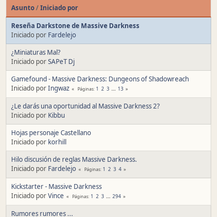
Asunto
/
Iniciado por
Reseña Darkstone de Massive Darkness
Iniciado por
Fardelejo
¿Miniaturas Mal?
Iniciado por
SAPeT Dj
Gamefound - Massive Darkness: Dungeons of Shadowreach
Iniciado por
Ingwaz
1
2
3
...
13
Páginas
¿Le darás una oportunidad al Massive Darkness 2?
Iniciado por
Kibbu
Hojas personaje Castellano
Iniciado por
korhill
Hilo discusión de reglas Massive Darkness.
Iniciado por
Fardelejo
1
2
3
4
Páginas
Kickstarter - Massive Darkness
Iniciado por
Vince
1
2
3
...
294
Páginas
Rumores rumores ...