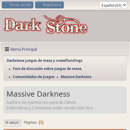
Iniciar sesión
Registrarse
Menú Principal
Darkstone juegos de mesa y crowdfundings
Foro de discusión sobre juegos de mesa.
►
Comunidades de juegos
Massive Darkness
►
►
Massive Darkness
Subforo de mazmorreo puro de CMoN.
0 Miembros y 2 Visitantes están viendo este foro.
Páginas
1
IR ABAJO