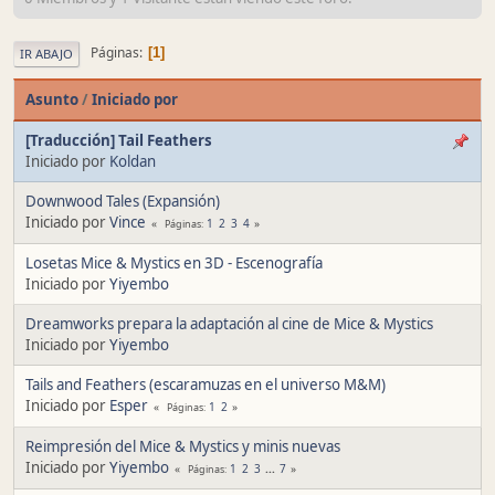
Páginas
1
IR ABAJO
Asunto
/
Iniciado por
[Traducción] Tail Feathers
Iniciado por
Koldan
Downwood Tales (Expansión)
Iniciado por
Vince
1
2
3
4
Páginas
Losetas Mice & Mystics en 3D - Escenografía
Iniciado por
Yiyembo
Dreamworks prepara la adaptación al cine de Mice & Mystics
Iniciado por
Yiyembo
Tails and Feathers (escaramuzas en el universo M&M)
Iniciado por
Esper
1
2
Páginas
Reimpresión del Mice & Mystics y minis nuevas
Iniciado por
Yiyembo
1
2
3
...
7
Páginas