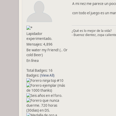
A mi nez me parece un poco
con todo el juego es un ma
¿Qué es lo mejor de la vida?
Lapidador
- Buenoz dientez, zopa calient
experimentado.
Mensajes: 4,896
Be water my Friend! (.. Or
cold Beer)
En línea
Total Badges: 16
Badges:
(View All)