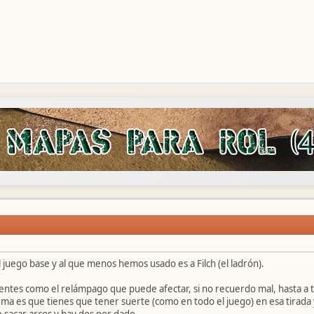
juego base y al que menos hemos usado es a Filch (el ladrón).
entes como el relámpago que puede afectar, si no recuerdo mal, hasta a t
lema es que tienes que tener suerte (como en todo el juego) en esa tirada y
 sacar arcos y hay dos por dado.