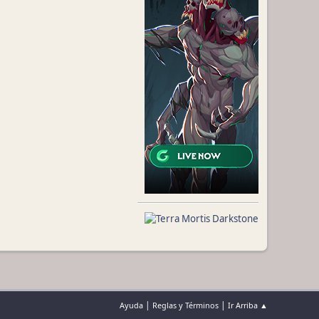
|
|
Ayuda
Reglas y Términos
Ir Arriba ▲