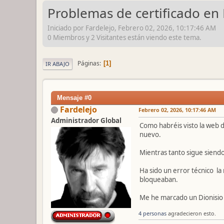
Problemas de certificado en
Iniciado por Fardelejo, Febrero 02, 2026, 10:17:46 AM
0 Miembros y 2 Visitantes están viendo este tema.
Páginas
1
IR ABAJO
Mensaje #0
Fardelejo
Febrero 02, 2026, 10:17:46 AM
Administrador Global
Como habréis visto la web d
nuevo.
Mientras tanto sigue siendo
Ha sido un error técnico la
bloqueaban.
Me he marcado un Dionisio
4 personas
agradecieron esto.