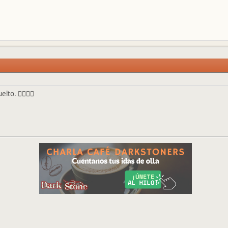
to. 👍🏼👍🏼