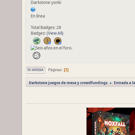
Darkstone yonki
En línea
Total Badges: 28
Badges:
(View All)
Páginas
1
IR ARRIBA
Darkstone juegos de mesa y crowdfundings
Entrada a l
►