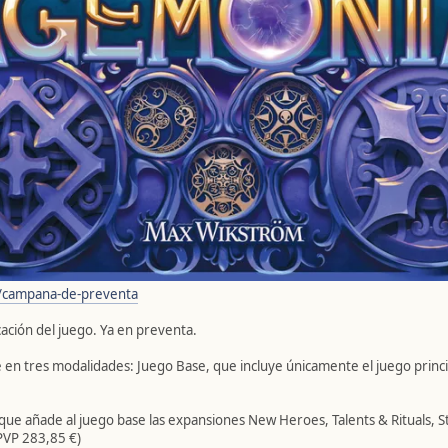
/campana-de-preventa
icación del juego. Ya en preventa.
 en tres modalidades: Juego Base, que incluye únicamente el juego princi
 que añade al juego base las expansiones New Heroes, Talents & Rituals,
(PVP 283,85 €)