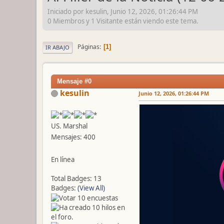
Iniciado por kesulin, Junio 12, 2026, 01:26:44 PM
0 Miembros y 1 Visitante están viendo este tema.
Páginas
1
IR ABAJO
Mensaje #0
kesulin
Junio 12, 2026, 01:26:44 PM
US. Marshal
Mensajes: 400
En línea
Total Badges: 13
Badges:
(View All)