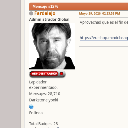
Mensaje #1276
Fardelejo
Mayo 29, 2026, 02:23:52 PM
Administrador Global
Aprovechad que es el fin d
https://eu.shop.mindclas
Lapidador
experimentado.
Mensajes: 28,710
Darkstone yonki
En línea
Total Badges: 28