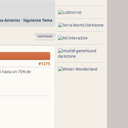
a Anterior
-
Siguiente Tema
IMPRIMIR
#1275
n hasta un 70% de