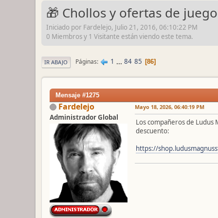
🎁 Chollos y ofertas de jueg
Iniciado por Fardelejo, Julio 21, 2016, 06:10:22 PM
0 Miembros y 1 Visitante están viendo este tema.
1
...
84
85
Páginas
86
IR ABAJO
Mensaje #1275
Fardelejo
Mayo 18, 2026, 06:40:19 PM
Administrador Global
Los compañeros de Ludus M
descuento:
https://shop.ludusmagnuss