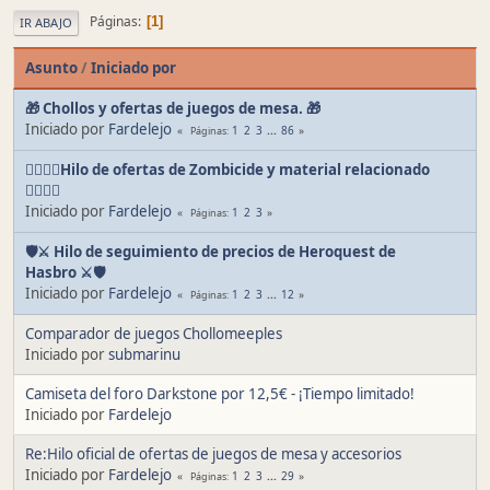
Páginas
1
IR ABAJO
Asunto
/
Iniciado por
🎁 Chollos y ofertas de juegos de mesa. 🎁
Iniciado por
Fardelejo
1
2
3
...
86
Páginas
🧟‍♂️🧟‍♀️Hilo de ofertas de Zombicide y material relacionado
🧟‍♀️🧟‍♂️
Iniciado por
Fardelejo
1
2
3
Páginas
🛡⚔ Hilo de seguimiento de precios de Heroquest de
Hasbro ⚔🛡
Iniciado por
Fardelejo
1
2
3
...
12
Páginas
Comparador de juegos Chollomeeples
Iniciado por
submarinu
Camiseta del foro Darkstone por 12,5€ - ¡Tiempo limitado!
Iniciado por
Fardelejo
Re:Hilo oficial de ofertas de juegos de mesa y accesorios
Iniciado por
Fardelejo
1
2
3
...
29
Páginas