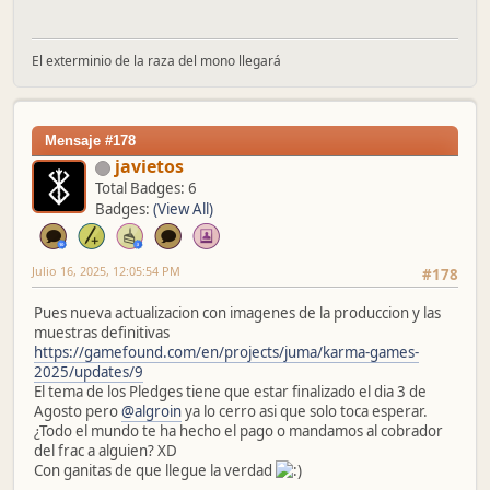
El exterminio de la raza del mono llegará
Mensaje #178
javietos
Total Badges: 6
Badges:
(View All)
Julio 16, 2025, 12:05:54 PM
#178
Pues nueva actualizacion con imagenes de la produccion y las
muestras definitivas
https://gamefound.com/en/projects/juma/karma-games-
2025/updates/9
El tema de los Pledges tiene que estar finalizado el dia 3 de
Agosto pero
@algroin
ya lo cerro asi que solo toca esperar.
¿Todo el mundo te ha hecho el pago o mandamos al cobrador
del frac a alguien? XD
Con ganitas de que llegue la verdad