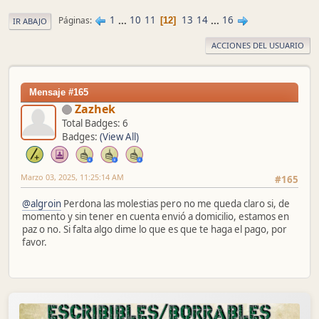
1
...
10
11
13
14
...
16
Páginas
12
IR ABAJO
ACCIONES DEL USUARIO
Mensaje #165
Zazhek
Total Badges: 6
Badges:
(View All)
Marzo 03, 2025, 11:25:14 AM
#165
@algroin
Perdona las molestias pero no me queda claro si, de
momento y sin tener en cuenta envió a domicilio, estamos en
paz o no. Si falta algo dime lo que es que te haga el pago, por
favor.