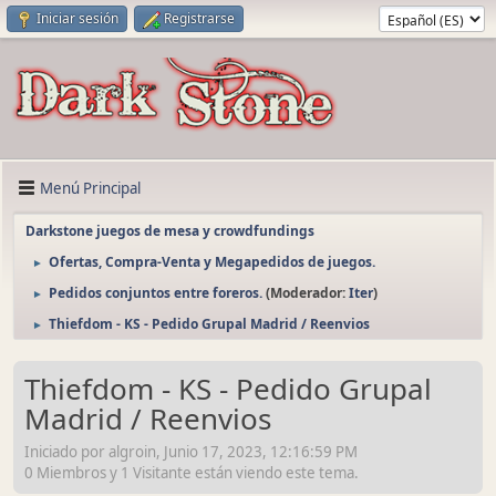
Iniciar sesión
Registrarse
Menú Principal
Darkstone juegos de mesa y crowdfundings
Ofertas, Compra-Venta y Megapedidos de juegos.
►
Pedidos conjuntos entre foreros.
(Moderador:
Iter
)
►
Thiefdom - KS - Pedido Grupal Madrid / Reenvios
►
Thiefdom - KS - Pedido Grupal
Madrid / Reenvios
Iniciado por algroin, Junio 17, 2023, 12:16:59 PM
0 Miembros y 1 Visitante están viendo este tema.