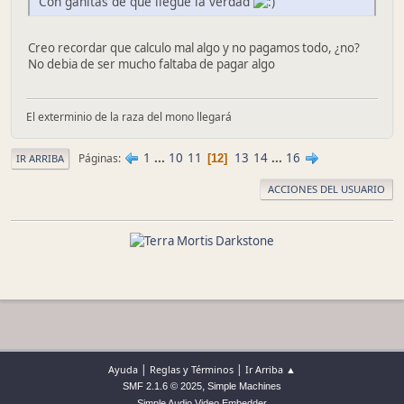
Con ganitas de que llegue la verdad
Creo recordar que calculo mal algo y no pagamos todo, ¿no?
No debia de ser mucho faltaba de pagar algo
El exterminio de la raza del mono llegará
1
...
10
11
13
14
...
16
Páginas
12
IR ARRIBA
ACCIONES DEL USUARIO
|
|
Ayuda
Reglas y Términos
Ir Arriba ▲
,
SMF 2.1.6 © 2025
Simple Machines
Simple Audio Video Embedder