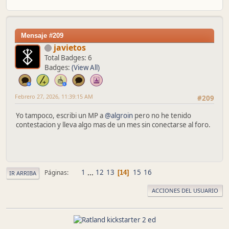
Mensaje #209
javietos
Total Badges: 6
Badges:
(View All)
Febrero 27, 2026, 11:39:15 AM
#209
Yo tampoco, escribi un MP a
@algroin
pero no he tenido
contestacion y lleva algo mas de un mes sin conectarse al foro.
1
...
12
13
15
16
Páginas
14
IR ARRIBA
ACCIONES DEL USUARIO