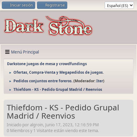
Iniciar sesión
Registrarse
Menú Principal
Darkstone juegos de mesa y crowdfundings
Ofertas, Compra-Venta y Megapedidos de juegos.
►
Pedidos conjuntos entre foreros.
(Moderador:
Iter
)
►
Thiefdom - KS - Pedido Grupal Madrid / Reenvios
►
Thiefdom - KS - Pedido Grupal
Madrid / Reenvios
Iniciado por algroin, Junio 17, 2023, 12:16:59 PM
0 Miembros y 1 Visitante están viendo este tema.