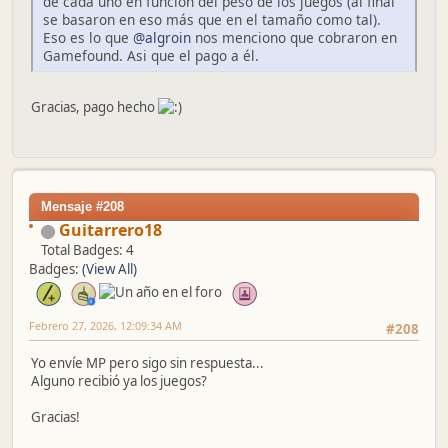
de cada uno en funcion del peso de los juegos (al final
se basaron en eso más que en el tamaño como tal).
Eso es lo que
@algroin
nos menciono que cobraron en
Gamefound. Asi que el pago a él.
Gracias, pago hecho
Mensaje #208
Guitarrero18
Total Badges: 4
Badges:
(View All)
Febrero 27, 2026, 12:09:34 AM
#208
Yo envíe MP pero sigo sin respuesta...
Alguno recibió ya los juegos?
Gracias!