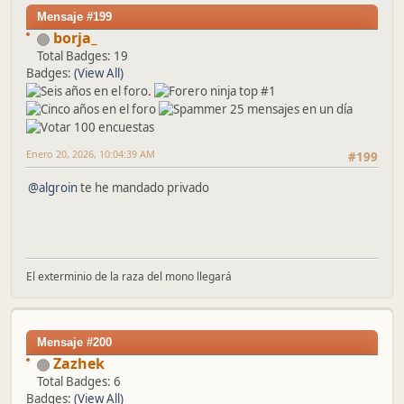
Mensaje #199
borja_
Total Badges: 19
Badges:
(View All)
Enero 20, 2026, 10:04:39 AM
#199
@algroin
te he mandado privado
El exterminio de la raza del mono llegará
Mensaje #200
Zazhek
Total Badges: 6
Badges:
(View All)