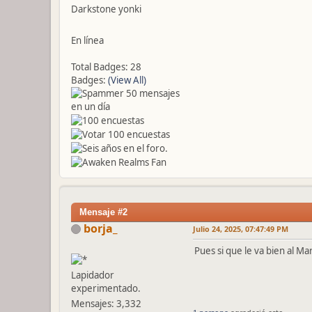
Darkstone yonki
En línea
Total Badges: 28
Badges:
(View All)
Mensaje #2
borja_
Julio 24, 2025, 07:47:49 PM
Pues si que le va bien al M
Lapidador
experimentado.
Mensajes: 3,332