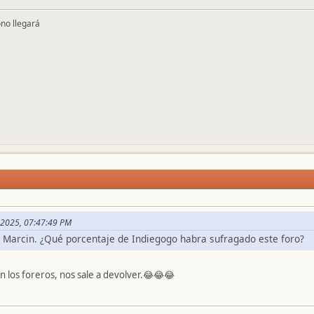
ono llegará
4, 2025, 07:47:49 PM
al Marcin. ¿Qué porcentaje de Indiegogo habra sufragado este foro?
n los foreros, nos sale a devolver.😂😂😂