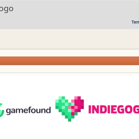
gogo
Tem