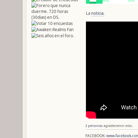
La
noticia
.
2 personas
agradecieron esto.
FACEBOOK:
www.facebook.com