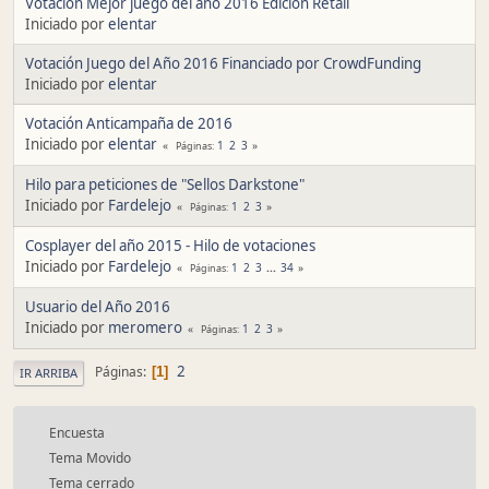
Votación Mejor juego del año 2016 Edición Retail
Iniciado por
elentar
Votación Juego del Año 2016 Financiado por CrowdFunding
Iniciado por
elentar
Votación Anticampaña de 2016
Iniciado por
elentar
1
2
3
Páginas
Hilo para peticiones de "Sellos Darkstone"
Iniciado por
Fardelejo
1
2
3
Páginas
Cosplayer del año 2015 - Hilo de votaciones
Iniciado por
Fardelejo
1
2
3
...
34
Páginas
Usuario del Año 2016
Iniciado por
meromero
1
2
3
Páginas
2
Páginas
1
IR ARRIBA
Encuesta
Tema Movido
Tema cerrado