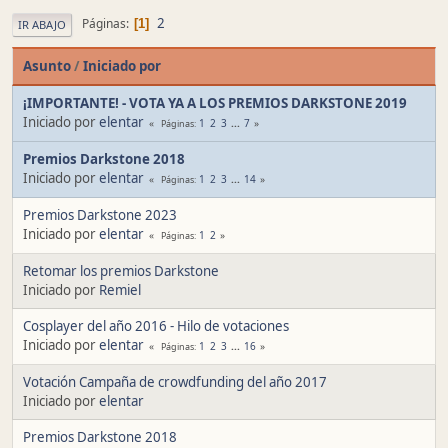
2
Páginas
1
IR ABAJO
Asunto
/
Iniciado por
¡IMPORTANTE! - VOTA YA A LOS PREMIOS DARKSTONE 2019
Iniciado por
elentar
1
2
3
...
7
Páginas
Premios Darkstone 2018
Iniciado por
elentar
1
2
3
...
14
Páginas
Premios Darkstone 2023
Iniciado por
elentar
1
2
Páginas
Retomar los premios Darkstone
Iniciado por
Remiel
Cosplayer del año 2016 - Hilo de votaciones
Iniciado por
elentar
1
2
3
...
16
Páginas
Votación Campaña de crowdfunding del año 2017
Iniciado por
elentar
Premios Darkstone 2018