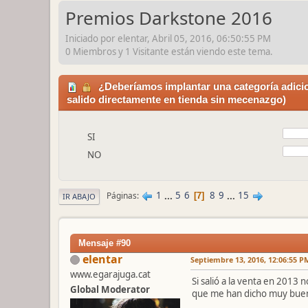
Premios Darkstone 2016
Iniciado por elentar, Abril 05, 2016, 06:50:55 PM
0 Miembros y 1 Visitante están viendo este tema.
¿Deberíamos implantar una categoría adicio
salido directamente en tienda sin mecenazgo)
SI
NO
1
...
5
6
8
9
...
15
Páginas
7
IR ABAJO
Mensaje #90
elentar
Septiembre 13, 2016, 12:06:55 P
www.egarajuga.cat
Si salió a la venta en 2013
Global Moderator
que me han dicho muy bue