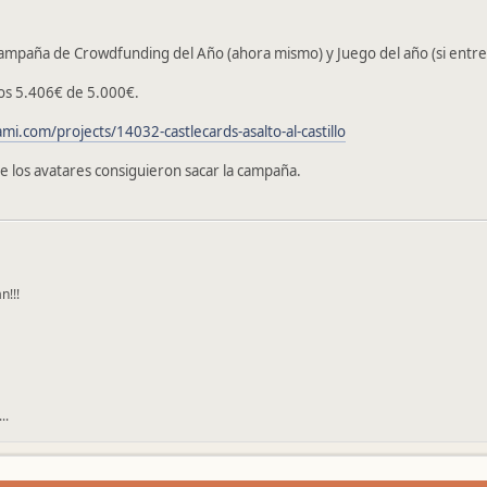
mpaña de Crowdfunding del Año (ahora mismo) y Juego del año (si entre
os 5.406€ de 5.000€.
mi.com/projects/14032-castlecards-asalto-al-castillo
e los avatares consiguieron sacar la campaña.
n!!!
..