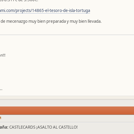
mi.com/projects/14865-el-tesoro-de-isla-tortuga
de mecenazgo muy bien preparada y muy bien llevada.
n!!!
..
M
aña:
CASTLECARDS ¡ASALTO AL CASTILLO!