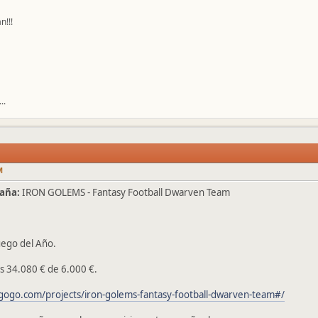
n!!!
..
M
aña:
IRON GOLEMS - Fantasy Football Dwarven Team
ego del Año.
s 34.080 € de 6.000 €.
gogo.com/projects/iron-golems-fantasy-football-dwarven-team#/