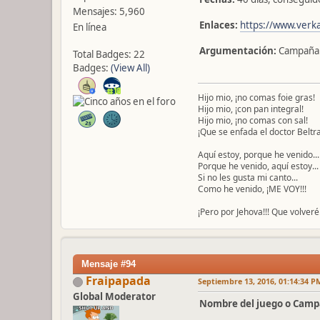
Mensajes: 5,960
Enlaces:
https://www.verka
En línea
Argumentación:
Campaña 
Total Badges: 22
Badges:
(View All)
Hijo mio, ¡no comas foie gras!
Hijo mio, ¡con pan integral!
Hijo mio, ¡no comas con sal!
¡Que se enfada el doctor Beltra
Aquí estoy, porque he venido...
Porque he venido, aquí estoy...
Si no les gusta mi canto...
Como he venido, ¡ME VOY!!!
¡Pero por Jehova!!! Que volveré.
Mensaje #94
Fraipapada
Septiembre 13, 2016, 01:14:34 P
Global Moderator
Nombre del juego o Camp