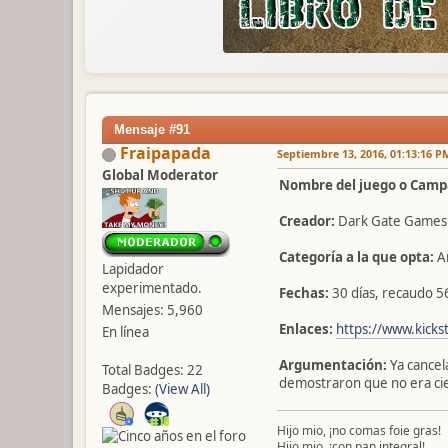
Mensaje #91
Fraipapada
Septiembre 13, 2016, 01:13:16 P
Global Moderator
Nombre del juego o Camp
Creador:
Dark Gate Games
Categoría a la que opta:
An
Lapidador
experimentado.
Fechas:
30 días, recaudo 5
Mensajes: 5,960
Enlaces:
https://www.kick
En línea
Argumentación:
Ya cancel
Total Badges: 22
demostraron que no era cie
Badges:
(View All)
Hijo mio, ¡no comas foie gras!
Hijo mio, ¡con pan integral!