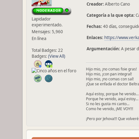
Creador:
Alberto Cano
Categoría a la que opta:
Ca
Lapidador
experimentado.
Fechas:
40 días, conseguid
Mensajes: 5,960
Enlaces:
https://www.verka
En línea
Argumentación:
A pesar d
Total Badges: 22
Badges:
(View All)
Hijo mio, ¡no comas foie gras!
Hijo mio, ¡con pan integral!
Hijo mio, ¡no comas con sal!
¡Que se enfada el doctor Beltra
Aquí estoy, porque he venido...
Porque he venido, aquí estoy...
Si no les gusta mi canto...
Como he venido, ¡ME VOY!!!
¡Pero por Jehova!!! Que volveré.