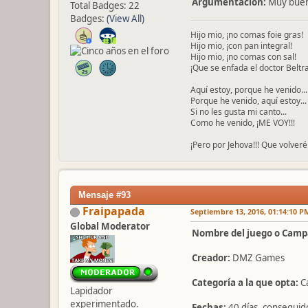
Argumentación:
Muy buena
Total Badges: 22
Badges:
(View All)
Hijo mio, ¡no comas foie gras!
Hijo mio, ¡con pan integral!
Hijo mio, ¡no comas con sal!
¡Que se enfada el doctor Beltra
Aquí estoy, porque he venido...
Porque he venido, aquí estoy...
Si no les gusta mi canto...
Como he venido, ¡ME VOY!!!
¡Pero por Jehova!!! Que volveré.
Mensaje #93
Fraipapada
Septiembre 13, 2016, 01:14:10 P
Global Moderator
Nombre del juego o Camp
Creador:
DMZ Games
Categoría a la que opta:
Ca
Lapidador
experimentado.
Fechas:
40 días, conseguid