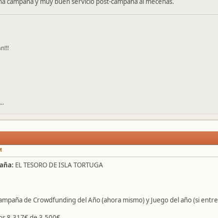
 campaña y muy buen servicio post-campaña al mecenas.
n!!!
..
M
aña:
EL TESORO DE ISLA TORTUGA
mpaña de Crowdfunding del Año (ahora mismo) y Juego del año (si entre
os 8.317€ de 3.500€.