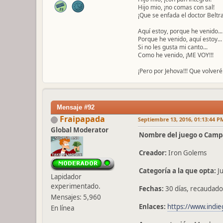
Hijo mio, ¡no comas con sal!
¡Que se enfada el doctor Beltra
Aquí estoy, porque he venido...
Porque he venido, aquí estoy...
Si no les gusta mi canto...
Como he venido, ¡ME VOY!!!
¡Pero por Jehova!!! Que volveré.
Mensaje #92
Fraipapada
Septiembre 13, 2016, 01:13:44 P
Global Moderator
Nombre del juego o Camp
Creador:
Iron Golems
Categoría a la que opta:
Ju
Lapidador
experimentado.
Fechas:
30 días, recaudado
Mensajes: 5,960
Enlaces:
https://www.indie
En línea