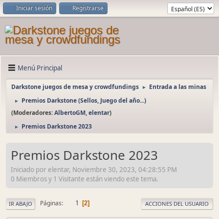
Iniciar sesión
Registrarse
Menú Principal
Darkstone juegos de mesa y crowdfundings
Entrada a las minas
►
Premios Darkstone (Sellos, Juego del año...)
►
(Moderadores:
AlbertoGM
,
elentar
)
Premios Darkstone 2023
►
Premios Darkstone 2023
Iniciado por elentar, Noviembre 30, 2023, 04:28:55 PM
0 Miembros y 1 Visitante están viendo este tema.
1
Páginas
2
IR ABAJO
ACCIONES DEL USUARIO