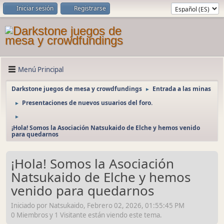
Iniciar sesión
Registrarse
Menú Principal
Darkstone juegos de mesa y crowdfundings
Entrada a las minas
►
Presentaciones de nuevos usuarios del foro.
►
►
¡Hola! Somos la Asociación Natsukaido de Elche y hemos venido
para quedarnos
¡Hola! Somos la Asociación
Natsukaido de Elche y hemos
venido para quedarnos
Iniciado por Natsukaido, Febrero 02, 2026, 01:55:45 PM
0 Miembros y 1 Visitante están viendo este tema.