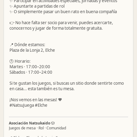
✨ Participar en actividades especiales, jornadas y eventos
✨ Apuntarte a partidas de rol
✨ O simplemente pasar un buen rato en buena compañía
👉 No hace falta ser socio para venir, puedes acercarte,
conocernos y jugar de forma totalmente gratuita.
📍 Dónde estamos:
Plaza de la Lonja 2, Elche
🕒 Horario:
Martes · 17:00–20:00
Sábados · 17:00–24:00
Si te gustan los juegos, si buscas un sitio donde sentirte como
en casa... esta también es tu mesa.
¡Nos vemos en las mesas! 🧡
#NatsuJuega #Elche
Asociación Natsukaido
🎲
Juegos de mesa · Rol · Comunidad