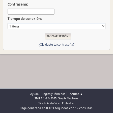
Contraseña:
Tiempo de conexión:
¿Olvidaste tu contraseña?
|
|
Ayuda
Reglas y Términos
Ir Arriba ▲
,
SMF 2.1.6 © 2025
Simple Machines
Simple Audio Video Embedder
Page generada en 0.103 segundos con 19 consultas.