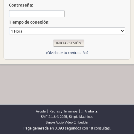
Contraseña:
Tiempo de conexión:
¿Olvidaste tu contraseña?
|
|
Ayuda
Reglas y Términos
Ir Arriba ▲
,
SMF 2.1.6 © 2025
Simple Machines
Simple Audio Video Embedder
Page generada en 0.093 segundos con 18 consultas.