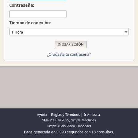
Contraseña:
Tiempo de conexión:
¿Olvidaste tu contraseña?
|
|
Ayuda
Reglas y Términos
Ir Arriba ▲
,
SMF 2.1.6 © 2025
Simple Machines
Simple Audio Video Embedder
Page generada en 0.093 segundos con 18 consultas.