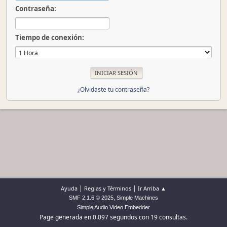
Contraseña:
Tiempo de conexión:
¿Olvidaste tu contraseña?
|
|
Ayuda
Reglas y Términos
Ir Arriba ▲
,
SMF 2.1.6 © 2025
Simple Machines
Simple Audio Video Embedder
Page generada en 0.097 segundos con 19 consultas.