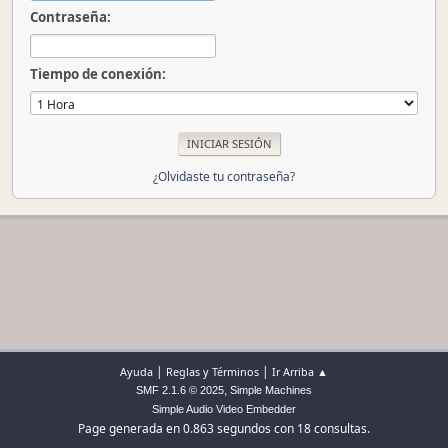
Contraseña:
Tiempo de conexión:
¿Olvidaste tu contraseña?
|
|
Ayuda
Reglas y Términos
Ir Arriba ▲
,
SMF 2.1.6 © 2025
Simple Machines
Simple Audio Video Embedder
Page generada en 0.863 segundos con 18 consultas.