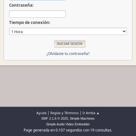
Contraseña:
Tiempo de conexión:
¿Olvidaste tu contraseña?
|
|
Ayuda
Reglas y Términos
Ir Arriba ▲
,
SMF 2.1.6 © 2025
Simple Machines
Simple Audio Video Embedder
Page generada en 0.107 segundos con 19 consultas.