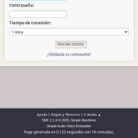
Contraseña:
Tiempo de conexión:
¿Olvidaste tu contraseña?
|
|
Ayuda
Reglas y Términos
Ir Arriba ▲
,
SMF 2.1.6 © 2025
Simple Machines
Simple Audio Video Embedder
Page generada en 0.122 segundos con 18 consultas.