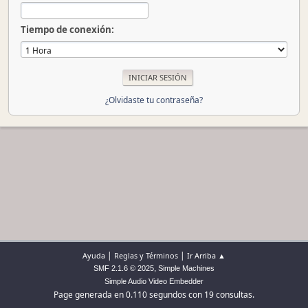
Tiempo de conexión:
¿Olvidaste tu contraseña?
|
|
Ayuda
Reglas y Términos
Ir Arriba ▲
,
SMF 2.1.6 © 2025
Simple Machines
Simple Audio Video Embedder
Page generada en 0.110 segundos con 19 consultas.