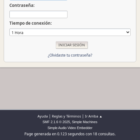
Contraseña:
Tiempo de conexión:
¿Olvidaste tu contraseña?
|
|
Ayuda
Reglas y Términos
Ir Arriba ▲
,
SMF 2.1.6 © 2025
Simple Machines
Simple Audio Video Embedder
Page generada en 0.123 segundos con 18 consultas.