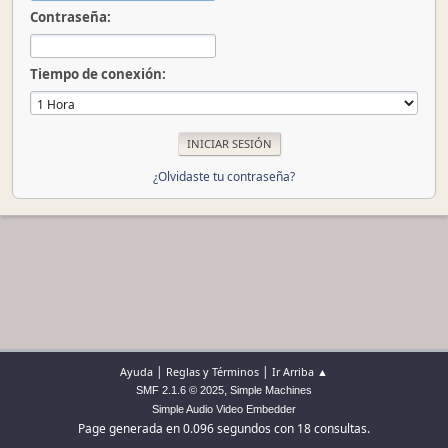
Contraseña:
Tiempo de conexión:
¿Olvidaste tu contraseña?
|
|
Ayuda
Reglas y Términos
Ir Arriba ▲
,
SMF 2.1.6 © 2025
Simple Machines
Simple Audio Video Embedder
Page generada en 0.096 segundos con 18 consultas.