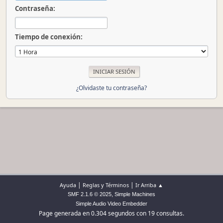
Contraseña:
Tiempo de conexión:
¿Olvidaste tu contraseña?
|
|
Ayuda
Reglas y Términos
Ir Arriba ▲
,
SMF 2.1.6 © 2025
Simple Machines
Simple Audio Video Embedder
Page generada en 0.304 segundos con 19 consultas.