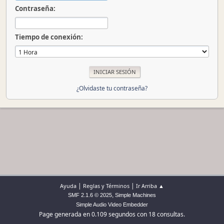
Contraseña:
Tiempo de conexión:
¿Olvidaste tu contraseña?
|
|
Ayuda
Reglas y Términos
Ir Arriba ▲
,
SMF 2.1.6 © 2025
Simple Machines
Simple Audio Video Embedder
Page generada en 0.109 segundos con 18 consultas.