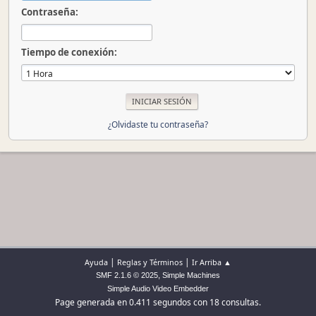
Contraseña:
Tiempo de conexión:
¿Olvidaste tu contraseña?
|
|
Ayuda
Reglas y Términos
Ir Arriba ▲
,
SMF 2.1.6 © 2025
Simple Machines
Simple Audio Video Embedder
Page generada en 0.411 segundos con 18 consultas.