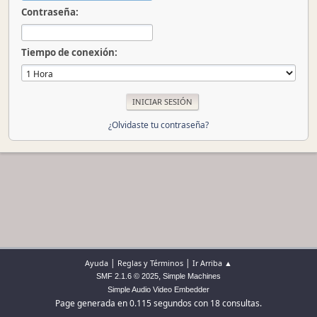
Contraseña:
Tiempo de conexión:
¿Olvidaste tu contraseña?
|
|
Ayuda
Reglas y Términos
Ir Arriba ▲
,
SMF 2.1.6 © 2025
Simple Machines
Simple Audio Video Embedder
Page generada en 0.115 segundos con 18 consultas.