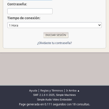
Contraseña:
Tiempo de conexión:
¿Olvidaste tu contraseña?
|
|
Ayuda
Reglas y Términos
Ir Arriba ▲
,
SMF 2.1.6 © 2025
Simple Machines
Simple Audio Video Embedder
Page generada en 0.111 segundos con 18 consultas.