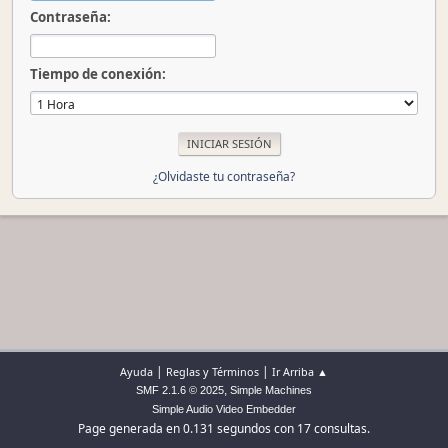
Contraseña:
Tiempo de conexión:
¿Olvidaste tu contraseña?
|
|
Ayuda
Reglas y Términos
Ir Arriba ▲
,
SMF 2.1.6 © 2025
Simple Machines
Simple Audio Video Embedder
Page generada en 0.131 segundos con 17 consultas.