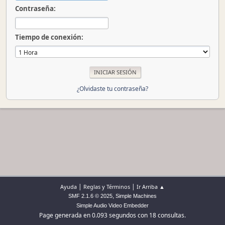
Contraseña:
Tiempo de conexión:
¿Olvidaste tu contraseña?
|
|
Ayuda
Reglas y Términos
Ir Arriba ▲
,
SMF 2.1.6 © 2025
Simple Machines
Simple Audio Video Embedder
Page generada en 0.093 segundos con 18 consultas.