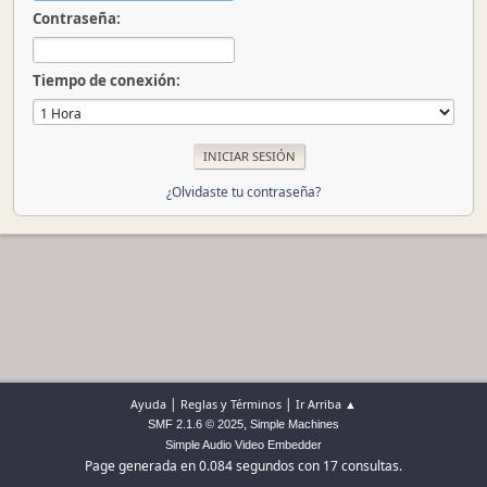
Contraseña:
Tiempo de conexión:
¿Olvidaste tu contraseña?
|
|
Ayuda
Reglas y Términos
Ir Arriba ▲
,
SMF 2.1.6 © 2025
Simple Machines
Simple Audio Video Embedder
Page generada en 0.084 segundos con 17 consultas.