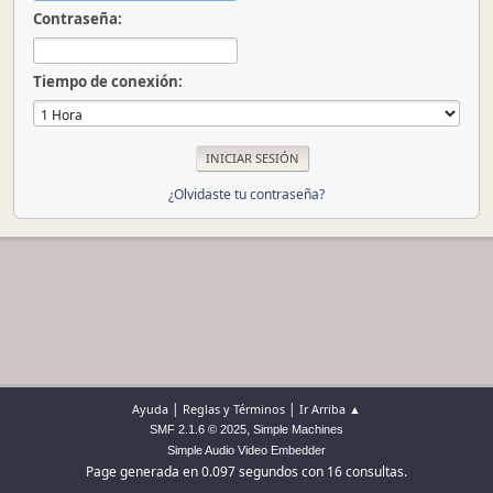
Contraseña:
Tiempo de conexión:
¿Olvidaste tu contraseña?
|
|
Ayuda
Reglas y Términos
Ir Arriba ▲
,
SMF 2.1.6 © 2025
Simple Machines
Simple Audio Video Embedder
Page generada en 0.097 segundos con 16 consultas.