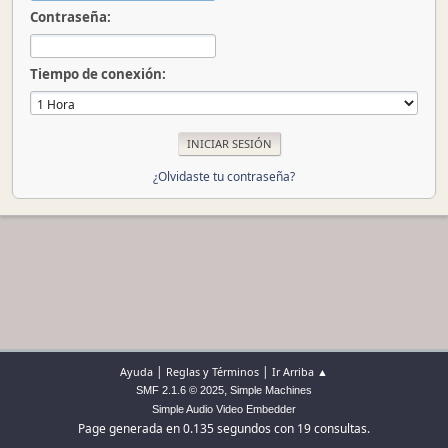
Contraseña:
Tiempo de conexión:
¿Olvidaste tu contraseña?
|
|
Ayuda
Reglas y Términos
Ir Arriba ▲
,
SMF 2.1.6 © 2025
Simple Machines
Simple Audio Video Embedder
Page generada en 0.135 segundos con 19 consultas.