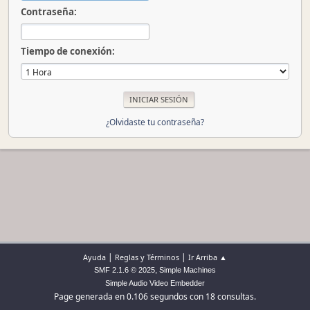
Contraseña:
Tiempo de conexión:
¿Olvidaste tu contraseña?
|
|
Ayuda
Reglas y Términos
Ir Arriba ▲
,
SMF 2.1.6 © 2025
Simple Machines
Simple Audio Video Embedder
Page generada en 0.106 segundos con 18 consultas.