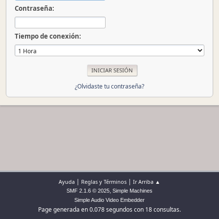
Contraseña:
Tiempo de conexión:
¿Olvidaste tu contraseña?
|
|
Ayuda
Reglas y Términos
Ir Arriba ▲
,
SMF 2.1.6 © 2025
Simple Machines
Simple Audio Video Embedder
Page generada en 0.078 segundos con 18 consultas.