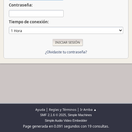
Contraseña:
Tiempo de conexión:
¿Olvidaste tu contraseña?
|
|
Ayuda
Reglas y Términos
Ir Arriba ▲
,
SMF 2.1.6 © 2025
Simple Machines
Simple Audio Video Embedder
Page generada en 0.091 segundos con 19 consultas.