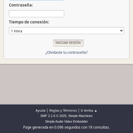
Contraseña:
Tiempo de conexión:
¿Olvidaste tu contraseña?
|
|
Ayuda
Reglas y Términos
Ir Arriba ▲
,
SMF 2.1.6 © 2025
Simple Machines
Simple Audio Video Embedder
Page generada en 0.096 segundos con 18 consultas.